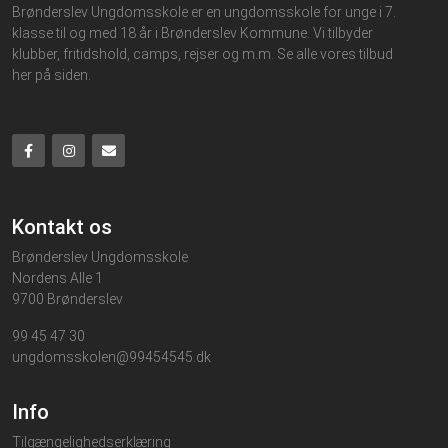
Brønderslev Ungdomsskole er en ungdomsskole for unge i 7.
klasse til og med 18 år i Brønderslev Kommune. Vi tilbyder
klubber, fritidshold, camps, rejser og m.m. Se alle vores tilbud
her på siden.
Kontakt os
Brønderslev Ungdomsskole
Nordens Alle 1
9700 Brønderslev
99 45 47 30
ungdomsskolen@99454545.dk
Info
Tilgængelighedserklæring