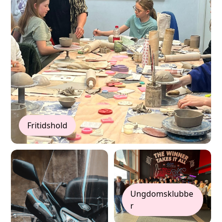
Fritidshold
Ungdomsklubbe
r