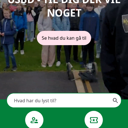
NOGET
Se hvad du kan gå til
search
supervisor_account
local_activity