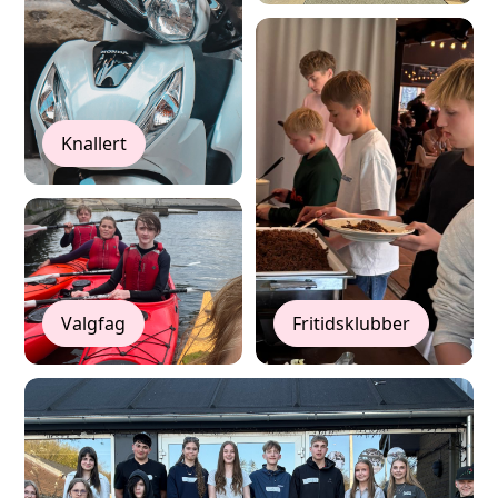
Knallert
Valgfag
Fritidsklubber