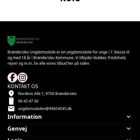
Brønderslev Ungdomsskole er en ungdomsskole for unge i 7. klasse til
og med 18 år i Brønderslev Kommune. Vi tilbyder klubber, fritidshold,
rejser og m.m. Se alle vores tilbud her på siden.
KONTAKT OS
location_on
Nordens Alle 1, 9700 Brønderslev
smartphone
99 45 47 30
mail
ungdomsskolen@99454545.dk
keyboard_arrow_down
Information
keyboard_arrow_down
Genvej