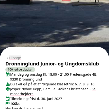
Tilbage
chevron_left
Dronninglund Junior- og Ungdomsklub
100 ledige pladser
event_note
Næste lektion
Mandag og onsdag Kl. 18.00 - 21.00 Fredensgade 4B,
9330 Dronninglund
person_shield
Klasse/Aldersbegrænsning
Du skal gå på et af følgende klassetrin: 6. 7. 8. 9. 10.
school
Medarbejdere
Jesper Nyboe Kepp, Camilla Bødker Christensen
-
Se
medarbejdere
event
Tilmeldingsfrist
Tilmeldingsfrist d. 30. juni 2027
payments
Pris
100kr.
Her kan du betale med: