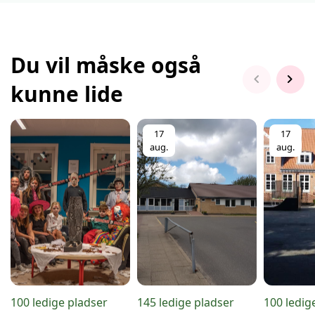
Du vil måske også
chevron_left
chevron_right
kunne lide
17
17
aug.
aug.
100 ledige pladser
145 ledige pladser
100 ledig