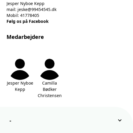
Jesper Nyboe Kepp
mail: jeske@99454545.dk
Mobil: 41778405
Følg os på Facebook
Medarbejdere
Jesper Nyboe
Camilla
Kepp
Bødker
Christensen
keyboard_arrow_down
-