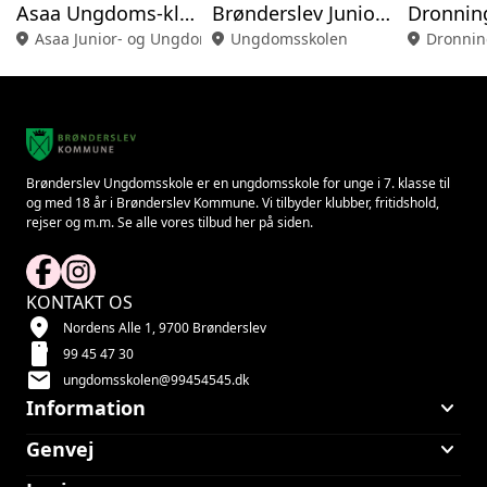
Asaa Ungdoms-klub
Brønderslev Junior- og Ungdomsklub
location_on
Asaa Junior- og Ungdomsklub
location_on
Ungdomsskolen
location_on
Dronnin
Brønderslev Ungdomsskole er en ungdomsskole for unge i 7. klasse til
og med 18 år i Brønderslev Kommune. Vi tilbyder klubber, fritidshold,
rejser og m.m. Se alle vores tilbud her på siden.
KONTAKT OS
location_on
Nordens Alle 1, 9700 Brønderslev
smartphone
99 45 47 30
mail
ungdomsskolen@99454545.dk
keyboard_arrow_down
Information
keyboard_arrow_down
Genvej