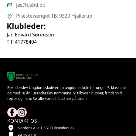
jes@usbd.dk
mail
Præstevænget 1B, 9320 Hjallerup
location_on
Klubleder:
Jan Edvard Sørensen
Tlf: 41778404
Brønderslev Ungdomsskole er en ungdomsskole for unge i 7. klasse til
og med 18 år i Brønderslev Kommune. Vi tilbyder klubber, fritidshold,
rejser og m.m. Se alle vores tilbud her på siden.
KONTAKT OS
location_on
Nordens Alle 1, 9700 Brønderslev
smartphone
99 45 47 30