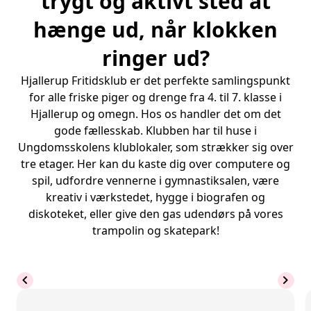
trygt og aktivt sted at
hænge ud, når klokken
ringer ud?
Hjallerup Fritidsklub er det perfekte samlingspunkt
for alle friske piger og drenge fra 4. til 7. klasse i
Hjallerup og omegn. Hos os handler det om det
gode fællesskab. Klubben har til huse i
Ungdomsskolens klublokaler, som strækker sig over
tre etager. Her kan du kaste dig over computere og
spil, udfordre vennerne i gymnastiksalen, være
kreativ i værkstedet, hygge i biografen og
diskoteket, eller give den gas udendørs på vores
trampolin og skatepark!
chevron_left
chevron_right