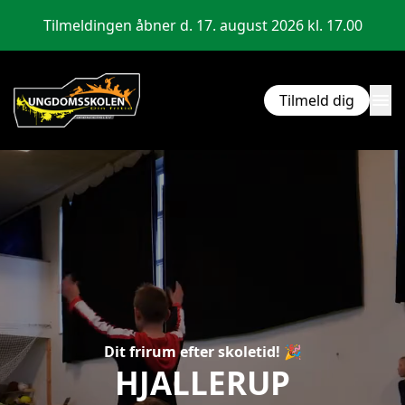
Tilmeldingen åbner d. 17. august 2026 kl. 17.00
menu
Tilmeld dig
Dit frirum efter skoletid! 🎉
HJALLERUP