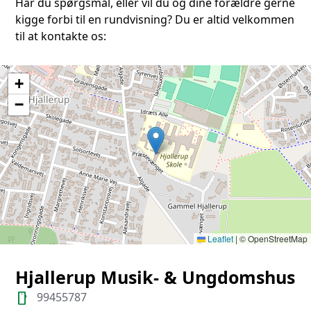
Har du spørgsmål, eller vil du og dine forældre gerne
kigge forbi til en rundvisning? Du er altid velkommen
til at kontakte os:
+
−
Leaflet
|
© OpenStreetMap
Hjallerup Musik- & Ungdomshus
99455787
smartphone