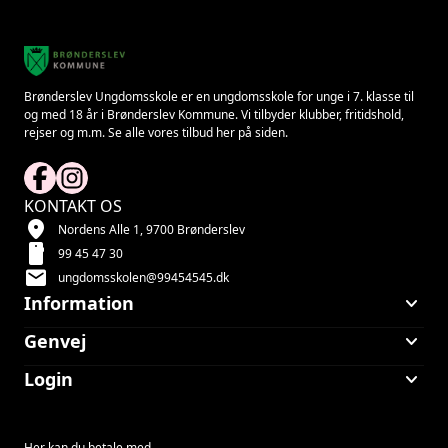
Brønderslev Ungdomsskole er en ungdomsskole for unge i 7. klasse til
og med 18 år i Brønderslev Kommune. Vi tilbyder klubber, fritidshold,
rejser og m.m. Se alle vores tilbud her på siden.
KONTAKT OS
location_on
Nordens Alle 1, 9700 Brønderslev
smartphone
99 45 47 30
mail
ungdomsskolen@99454545.dk
keyboard_arrow_down
Information
keyboard_arrow_down
Genvej
keyboard_arrow_down
Login
Her kan du betale med