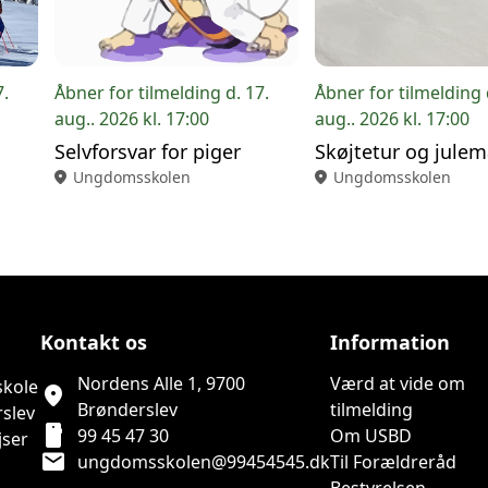
7.
Åbner for tilmelding d. 17.
Åbner for tilmelding 
aug.. 2026 kl. 17:00
aug.. 2026 kl. 17:00
Selvforsvar for piger
Skøjtetur og jule
location_on
Ungdomsskolen
location_on
Ungdomsskolen
Kontakt os
Information
Nordens Alle 1, 9700
Værd at vide om
skole
location_on
Brønderslev
tilmelding
rslev
smartphone
99 45 47 30
Om USBD
jser
mail
ungdomsskolen@99454545.dk
Til Forældreråd