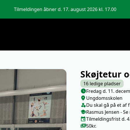
Tilmeldingen åbner d. 17. august 2026 kl. 17.00
Skøjtetur 
16 ledige pladser
Næste lektion
schedule
Fredag d. 11. decem
Sted/Adresse
location_on
Ungdomsskolen
Klasse/Aldersbegræns
person_shield
Du skal gå på et af f
Medarbejdere
school
Rasmus Jensen
-
Se
Tilmeldingsfrist
event
Tilmeldingsfrist d.
Pris
payments
50kr.