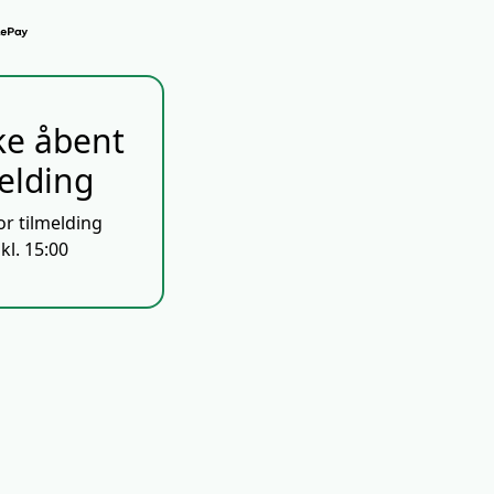
ke åbent
melding
or tilmelding
kl. 15:00