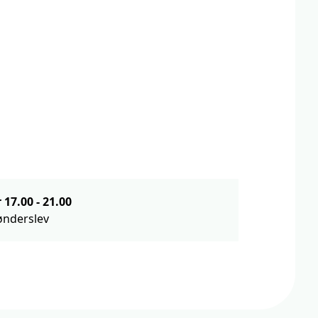
Fredag d. 11. december 17.00
-
21.00
ønderslev