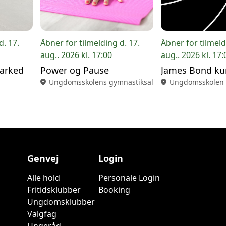
d. 17.
Åbner for tilmelding d. 17.
Åbner for tilmeld
aug.. 2026 kl. 17:00
aug.. 2026 kl. 17:
marked
Power og Pause
James Bond ku
location_on
Ungdomsskolens gymnastiksal
location_on
Ungdomsskolen
Genvej
Login
Alle hold
Personale Login
Fritidsklubber
Booking
Ungdomsklubber
Valgfag