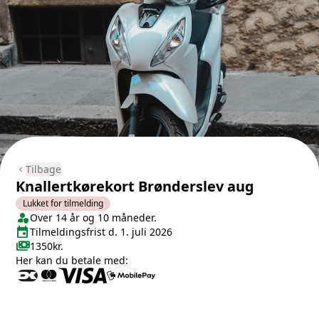
Tilbage
chevron_left
Knallertkørekort Brønderslev aug
Lukket for tilmelding
person_shield
Klasse/Aldersbegrænsning
Over 14 år og 10 måneder.
event
Tilmeldingsfrist
Tilmeldingsfrist d. 1. juli 2026
payments
Pris
1350kr.
Her kan du betale med: