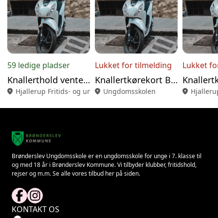
59 ledige pladser
Lukket for tilmelding
Lukket fo
Knallerthold venteliste Hjallerup
Knallertkørekort Brønderslev Sommerferiehold
location_on
Hjallerup Fritids- og ungdomsklub
location_on
Ungdomsskolen
location_on
Hjalleru
Brønderslev Ungdomsskole er en ungdomsskole for unge i 7. klasse til
og med 18 år i Brønderslev Kommune. Vi tilbyder klubber, fritidshold,
rejser og m.m. Se alle vores tilbud her på siden.
KONTAKT OS