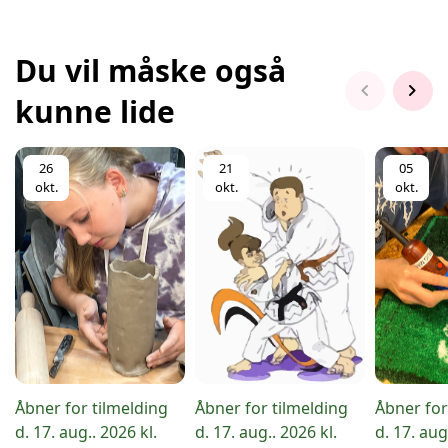
Du vil måske også
chevron_left
chevron_right
kunne lide
26
21
05
okt.
okt.
okt.
Åbner for tilmelding
Åbner for tilmelding
Åbner for
d. 17. aug.. 2026 kl.
d. 17. aug.. 2026 kl.
d. 17. aug