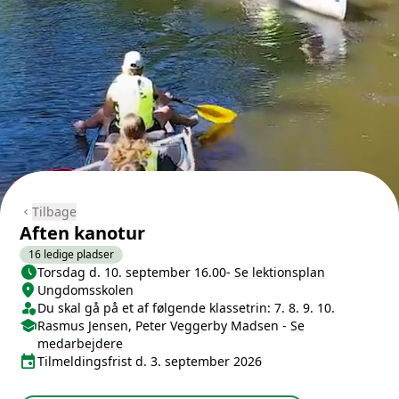
Tilbage
chevron_left
Aften kanotur
16 ledige pladser
schedule
Næste lektion
Torsdag d. 10. september 16.00
-
Se lektionsplan
location_on
Sted/Adresse
Ungdomsskolen
person_shield
Klasse/Aldersbegrænsning
Du skal gå på et af følgende klassetrin: 7. 8. 9. 10.
school
Medarbejdere
Rasmus Jensen, Peter Veggerby Madsen
-
Se
medarbejdere
event
Tilmeldingsfrist
Tilmeldingsfrist d. 3. september 2026