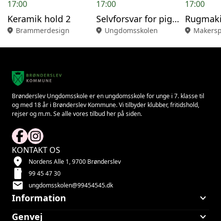
17:00
17:00
17:00
Keramik hold 2
Selvforsvar for piger
Rugmak
location_on
Brammerdesign
location_on
Ungdomsskolen
location_on
Makersp
Brønderslev Ungdomsskole er en ungdomsskole for unge i 7. klasse til
og med 18 år i Brønderslev Kommune. Vi tilbyder klubber, fritidshold,
rejser og m.m. Se alle vores tilbud her på siden.
KONTAKT OS
location_on
Nordens Alle 1, 9700 Brønderslev
smartphone
99 45 47 30
mail
ungdomsskolen@99454545.dk
keyboard_arrow_down
Information
keyboard_arrow_down
Genvej