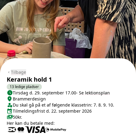
Tilbage
chevron_left
Keramik hold 1
13 ledige pladser
schedule
Næste lektion
Tirsdag d. 29. september 17.00
-
Se lektionsplan
location_on
Sted/Adresse
Brammerdesign
person_shield
Klasse/Aldersbegrænsning
Du skal gå på et af følgende klassetrin: 7. 8. 9. 10.
event
Tilmeldingsfrist
Tilmeldingsfrist d. 22. september 2026
payments
Pris
50kr.
Her kan du betale med: