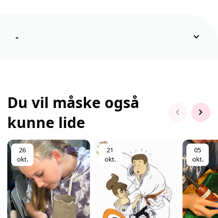
keyboard_arrow_down
-
Du vil måske også
chevron_left
chevron_right
kunne lide
26
21
05
okt.
okt.
okt.