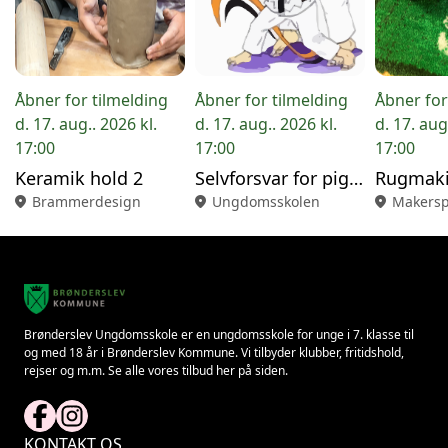
Åbner for tilmelding
Åbner for tilmelding
Åbner for
d. 17. aug.. 2026 kl.
d. 17. aug.. 2026 kl.
d. 17. aug
17:00
17:00
17:00
Keramik hold 2
Selvforsvar for piger
Rugmak
location_on
Brammerdesign
location_on
Ungdomsskolen
location_on
Makersp
Brønderslev Ungdomsskole er en ungdomsskole for unge i 7. klasse til
og med 18 år i Brønderslev Kommune. Vi tilbyder klubber, fritidshold,
rejser og m.m. Se alle vores tilbud her på siden.
KONTAKT OS