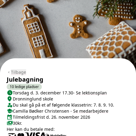
Tilbage
chevron_left
Julebagning
10 ledige pladser
schedule
Næste lektion
Torsdag d. 3. december 17.30
-
Se lektionsplan
location_on
Sted/Adresse
Dronninglund skole
person_shield
Klasse/Aldersbegrænsning
Du skal gå på et af følgende klassetrin: 7. 8. 9. 10.
school
Medarbejdere
Camilla Bødker Christensen
-
Se
medarbejdere
event
Tilmeldingsfrist
Tilmeldingsfrist d. 26. november 2026
payments
Pris
30kr.
Her kan du betale med: