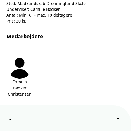
Sted: Madkundskab Dronninglund Skole
Underviser: Camille Bødker
Antal: Min. 6. – max. 10 deltagere
Pris: 30 kr.
Medarbejdere
Camilla
Bødker
Christensen
keyboard_arrow_down
-