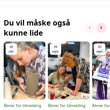
Du vil måske også
chevron_left
chevron_right
kunne lide
26
29
03
okt.
sept.
sept.
Åbner for tilmelding
Åbner for tilmelding
Åbner for