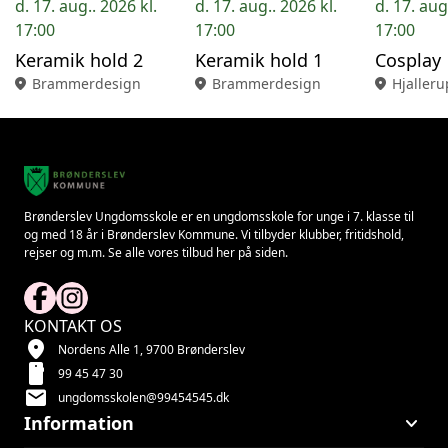
d. 17. aug.. 2026 kl.
d. 17. aug.. 2026 kl.
d. 17. aug
17:00
17:00
17:00
Keramik hold 2
Keramik hold 1
Cosplay
location_on
Brammerdesign
location_on
Brammerdesign
location_on
Hjalleru
Brønderslev Ungdomsskole er en ungdomsskole for unge i 7. klasse til
og med 18 år i Brønderslev Kommune. Vi tilbyder klubber, fritidshold,
rejser og m.m. Se alle vores tilbud her på siden.
KONTAKT OS
location_on
Nordens Alle 1, 9700 Brønderslev
smartphone
99 45 47 30
mail
ungdomsskolen@99454545.dk
keyboard_arrow_down
Information