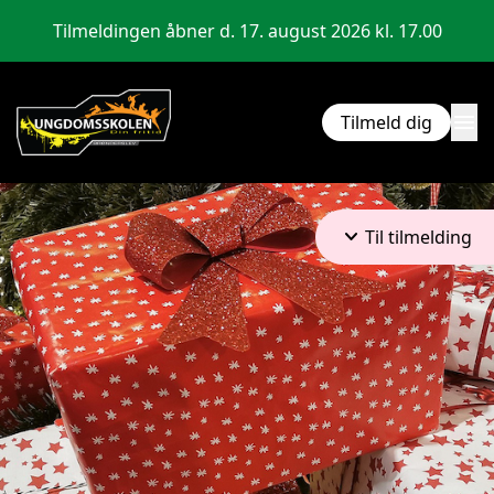
Tilmeldingen åbner d. 17. august 2026 kl. 17.00
menu
Tilmeld dig
keyboard_arrow_down
Til tilmelding