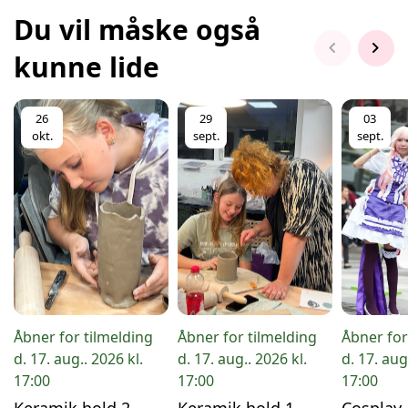
Du vil måske også
chevron_left
chevron_right
kunne lide
26
29
03
okt.
sept.
sept.
Åbner for tilmelding
Åbner for tilmelding
Åbner for
d. 17. aug.. 2026 kl.
d. 17. aug.. 2026 kl.
d. 17. aug
17:00
17:00
17:00