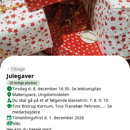
Tilbage
chevron_left
Julegaver
20 ledige pladser
schedule
Næste lektion
Tirsdag d. 8. december 16.30
-
Se lektionsplan
location_on
Sted/Adresse
Makerspace, Ungdomsskolen
person_shield
Klasse/Aldersbegrænsning
Du skal gå på et af følgende klassetrin: 7. 8. 9. 10.
school
Medarbejdere
Tine Bistrup Kornum, Tina Tranekær Pehrson...
-
Se
medarbejdere
event
Tilmeldingsfrist
Tilmeldingsfrist d. 1. december 2026
payments
Pris
50kr.
Her kan du betale med: