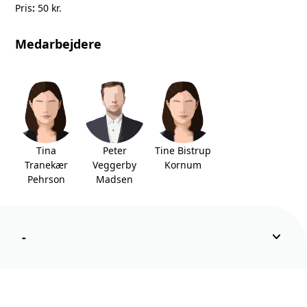
Pris
:
50 kr.
Medarbejdere
Tina
Peter
Tine Bistrup
Tranekær
Veggerby
Kornum
Pehrson
Madsen
keyboard_arrow_down
-