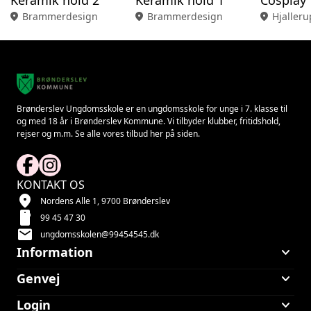
Keramik hold 2
Keramik hold 1
Cosplay
location_on
Brammerdesign
location_on
Brammerdesign
location_on
Hjalleru
Brønderslev Ungdomsskole er en ungdomsskole for unge i 7. klasse til
og med 18 år i Brønderslev Kommune. Vi tilbyder klubber, fritidshold,
rejser og m.m. Se alle vores tilbud her på siden.
KONTAKT OS
location_on
Nordens Alle 1, 9700 Brønderslev
smartphone
99 45 47 30
mail
ungdomsskolen@99454545.dk
keyboard_arrow_down
Information
keyboard_arrow_down
Genvej
keyboard_arrow_down
Login