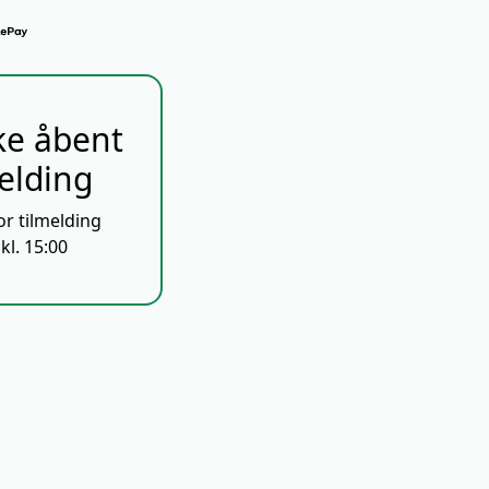
ke åbent
melding
or tilmelding
kl. 15:00