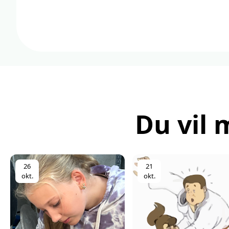
Du vil 
26
21
okt.
okt.