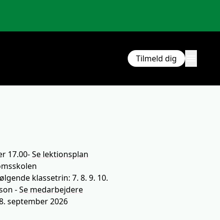
menu
Tilmeld dig
g
er 17.00
-
Se lektionsplan
omsskolen
ning
ølgende klassetrin: 7. 8. 9. 10.
rson
-
Se
medarbejdere
 28. september 2026