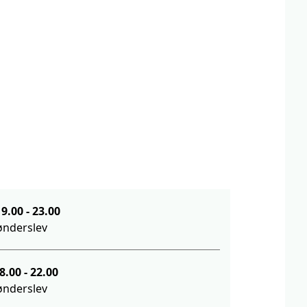
ag d. 5. oktober 19.00
-
23.00
ønderslev
g d. 8. oktober 18.00
-
22.00
ønderslev