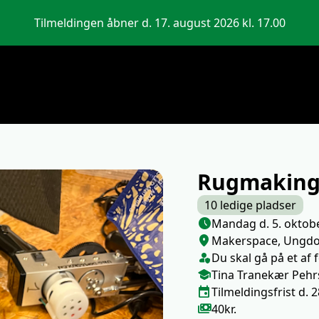
Tilmeldingen åbner d. 17. august 2026 kl. 17.00
Rugmakin
10 ledige pladser
Næste lektion
schedule
Mandag d. 5. oktob
Sted/Adresse
location_on
Makerspace, Ungd
Klasse/Aldersbegræns
person_shield
Du skal gå på et af f
Medarbejdere
school
Tina Tranekær Peh
Tilmeldingsfrist
event
Tilmeldingsfrist d.
Pris
payments
40kr.